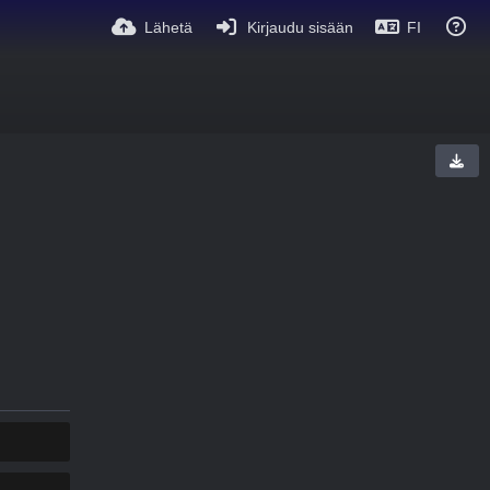
Lähetä
Kirjaudu sisään
FI
KOPIOI