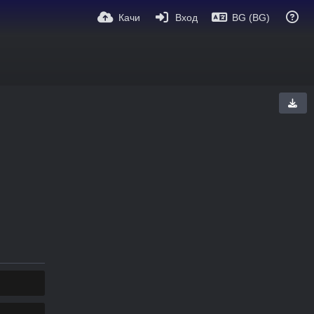
Качи
Вход
BG (BG)
КОПИРАЙ