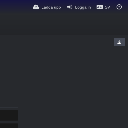
Ladda upp
Logga in
SV
COPY