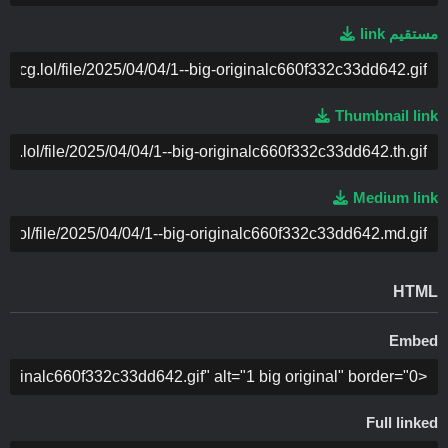
مستقیم link
COPY
Thumbnail link
COPY
Medium link
COPY
HTML
Embed
COPY
Full linked