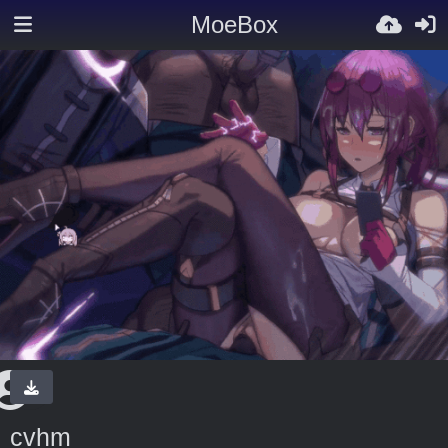
MoeBox
cvhm