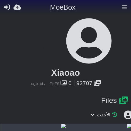
MoeBox
Xiaoao
0
92707
FILES
خانة فارغة
Files
الأحدث