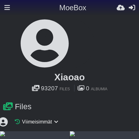
MoeBox
Xiaoao
93207
0
FILES
ALBUMIA
Files
Viimeisimmät