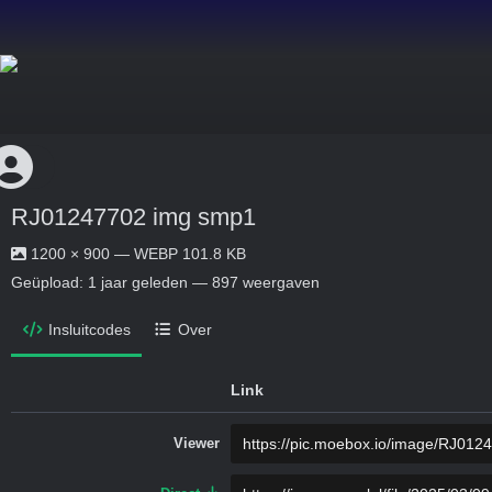
RJ01247702 img smp1
1200 × 900 — WEBP 101.8 KB
Geüpload:
1 jaar geleden
— 897 weergaven
Insluitcodes
Over
Link
Viewer