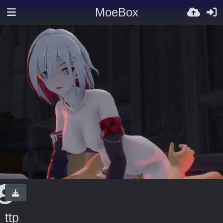
MoeBox
ttp