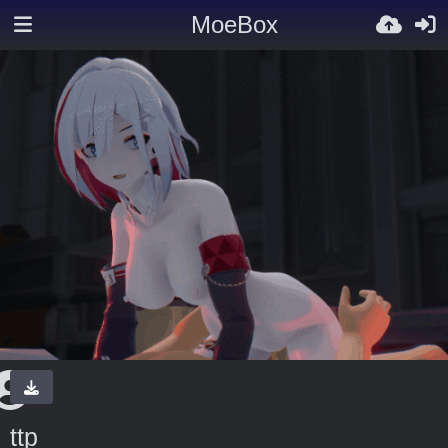
MoeBox
ttp