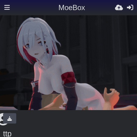
MoeBox
ttp