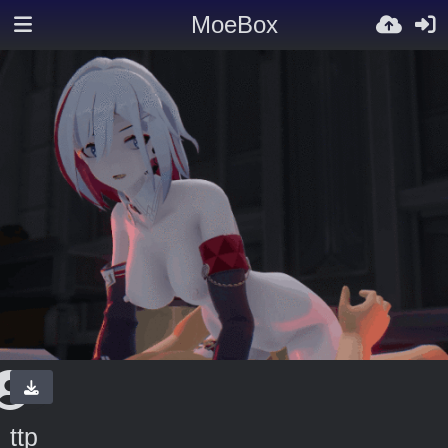
MoeBox
ttp