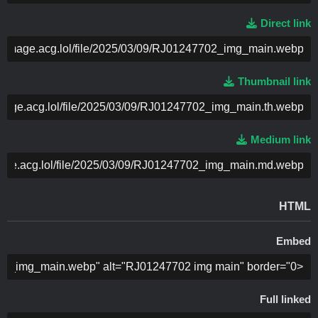
Direct link
ה
Thumbnail link
ה
Medium link
ה
HTML
Embed
ה
Full linked