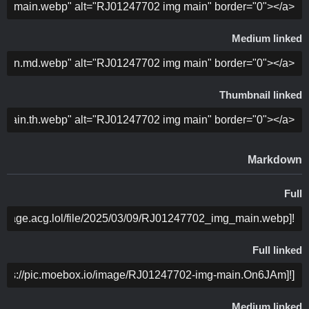
ה
Medium linked
ה
Thumbnail linked
ה
Markdown
Full
ה
Full linked
ה
Medium linked