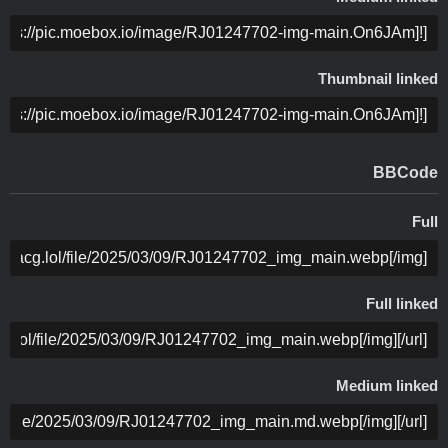
ה
Thumbnail linked
ה
BBCode
Full
ה
Full linked
ה
Medium linked
ה