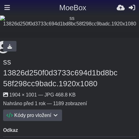
MoeBox
ss
13826d250f0d3733c694d1bd8bc
58f298cc9badc.1920x1080
1904 × 1001 — JPG 468.8 KB
Nahráno
před 1 rok
— 1189 zobrazení
Kódy pro vložení
Odkaz