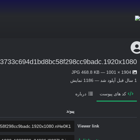
d3733c694d1bd8bc58f298cc9badc.1920x1080
1904 × 1001 — JPG 468.8 KB
1 سال قبل
آپلود شد — 1186 نمایش
کد های پیوست
درباره
پیوند
Viewer link