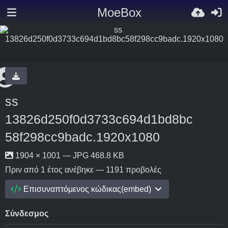
MoeBox
ss
13826d250f0d3733c694d1bd8bc
58f298cc9badc.1920x1080
1904 × 1001 — JPG 468.8 KB
Πριν από 1 έτος
ανέβηκε — 1191 προβολές
Επισυναπτόμενος κώδικας(embed)
Σύνδεσμος