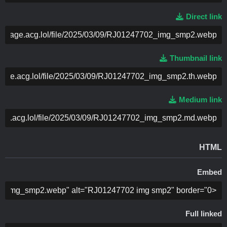
Direct link
ה
Thumbnail link
ה
Medium link
ה
HTML
Embed
ה
Full linked