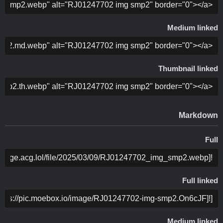
ה
Medium linked
ה
Thumbnail linked
ה
Markdown
Full
ה
Full linked
ה
Medium linked