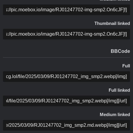
ה
Thumbnail linked
ה
BBCode
Full
ה
Full linked
ה
Medium linked
ה