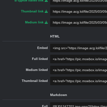
В одной папке link
Thumbnail link
Medium link
HTML
Embed
Full linked
Medium linked
Thumbnail linked
Markdown
Full